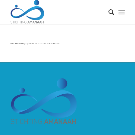
Het betalingsproces is succesvol voltooid.