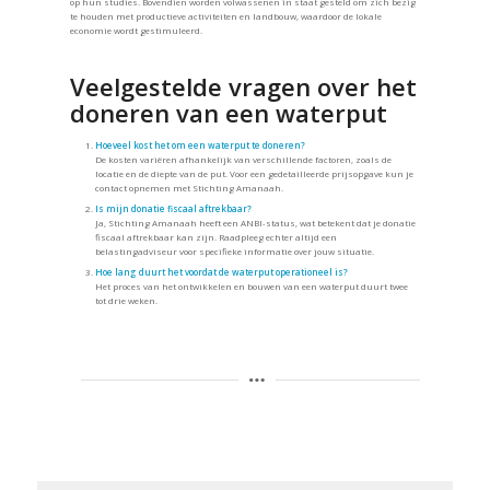
op hun studies. Bovendien worden volwassenen in staat gesteld om zich bezig
te houden met productieve activiteiten en landbouw, waardoor de lokale
economie wordt gestimuleerd.
Veelgestelde vragen over het
doneren van een waterput
Hoeveel kost het om een waterput te doneren?
De kosten variëren afhankelijk van verschillende factoren, zoals de
locatie en de diepte van de put. Voor een gedetailleerde prijsopgave kun je
contact opnemen met Stichting Amanaah.
Is mijn donatie fiscaal aftrekbaar?
Ja, Stichting Amanaah heeft een ANBI-status, wat betekent dat je donatie
fiscaal aftrekbaar kan zijn. Raadpleeg echter altijd een
belastingadviseur voor specifieke informatie over jouw situatie.
Hoe lang duurt het voordat de waterput operationeel is?
Het proces van het ontwikkelen en bouwen van een waterput duurt twee
tot drie weken.