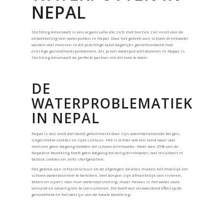
NEPAL
Stichting Amanaah is een organisatie die zich met hart en ziel inzet voor de
ontwikkeling van waterputten in Nepal. Door het gebrek aan schoon drinkwater
worden veel mensen in dit prachtige land dagelijks geconfronteerd met
ernstige gezondheidsproblemen. Als je een waterput wilt doneren in Nepal, is
Stichting Amanaah de perfecte partner om dit mee te doen.
DE
WATERPROBLEMATIEK
IN NEPAL
Nepal is een land dat wordt gekenmerkt door zijn adembenemende bergen,
uitgestrekte vlaktes en rijke cultuur. Het is echter ook een land waar veel
mensen geen toegang hebben tot schoon drinkwater. Meer dan 35% van de
Nepalese bevolking heeft geen toegang tot veilig drinkwater, wat resulteert in
talloze ziektes en zelfs sterfgevallen.
Het gebrek aan infrastructuur en de afgelegen locaties maken het moeilijk om
schone waterbronnen te bereiken. Veel dorpen zijn afhankelijk van rivieren,
beken en vijvers voor hun watervoorziening, maar helaas is het water vaak
vervuild en onveilig om te consumeren. Dit heeft een verwoestend effect op de
gezondheid en het welzijn van de lokale bevolking.