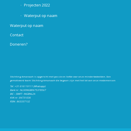
Projecten 2022
Waterput op naam
Waterput op naam
Contact
Doneren?
Stichting Amanaah is opgericht met passie en liefde voor onze minderbedeelden. Een
gemotiveerd team Stichting Amanaah die begaan zijn met het lot van onze medemensen
Tel : +31 616119111 (Whatsapp)
Bank nr : NL30INGB0675378567
BIC – SWIFT : INGBNL2A
KVK nr : 84731036
RSIN : 863337132