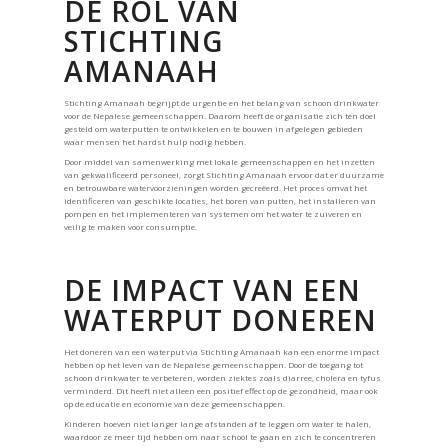
DE ROL VAN
STICHTING
AMANAAH
Stichting Amanaah begrijpt de urgentie en het belang van schoon drinkwater
voor de Nepalese gemeenschappen. Daarom heeft de organisatie zich ten doel
gesteld om waterputten te ontwikkelen en te bouwen in afgelegen gebieden
waar mensen het hardst hulp nodig hebben.
Door middel van samenwerking met lokale gemeenschappen en het inzetten
van gekwalificeerd personeel, zorgt Stichting Amanaah ervoor dat er duurzame
en betrouwbare watervoorzieningen worden gecreëerd. Het proces omvat het
identificeren van geschikte locaties, het boren van putten, het installeren van
pompen en het implementeren van systemen om het water te zuiveren en
veilig te maken voor consumptie.
DE IMPACT VAN EEN
WATERPUT DONEREN
Het doneren van een waterput via Stichting Amanaah kan een enorme impact
hebben op het leven van de Nepalese gemeenschappen. Door de toegang tot
schoon drinkwater te verbeteren, worden ziektes zoals diarree, cholera en tyfus
verminderd. Dit heeft niet alleen een positief effect op de gezondheid, maar ook
op de educatie en economie van deze gemeenschappen.
Kinderen hoeven niet langer lange afstanden af te leggen om water te halen,
waardoor ze meer tijd hebben om naar school te gaan en zich te concentreren