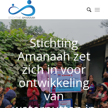
Stichting
Amanaah zet
zich in voor
ontwikkeling
van